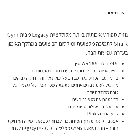
תיאור
גוזית ספורט איכותית ביותר מקולקציית Legacy מבית Gym
Shark לתמיכה מקצועית ומיקסום הביצועים במהלך האימון
בעזרת גמישות הבד.
74% ניילון, 26% אלסטיין
גוזיית ספורט מרופדת ותומכת עם כתפיות מתכווננות
בד מחטב: הפריט עשוי מבד בעל יכולת אחיזה והחזקה גבוהים
מהרגיל לעומת בדים אחרים. כתוצאה מכך הבד יכול לשמור על
גזרה מהודקת יותר
בד נמתח עם מגע רך ונעים
אידיאלית לפעילות ספורטיבית
צבע הגוזייה: Pink
אנא בידקו את מדריך המידות כדי לבחור לכם את המידה המדויקת
ביותר – חברת GYMSHARK ממליצה בקולקציית Legacy לקחת