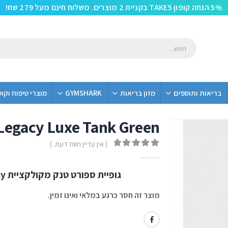
5% הנחה קופון TAKE5 בקניית 2 מוצרים. משלוח חינם מעל 279 שח!
בריאות ותוספים
מזון בריאות
GYMSHARK
מוצרי טיפוח וקו
Legacy Luxe Tank Green
( אין עדיין חוות דעת. )
out of 5
0
גופיית ספורט טנק מקולקציית Legacy מבית Gym Shark בצבע Green
מוצר זה חסר כרגע במלאי ואינו זמין.