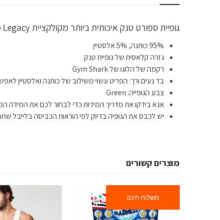
גופיית ספורט טנק איכותית ביותר מקולקציית Legacy מבית Gym Shark לתמיכה מקצועית במהלך האימונים ומיקסום הביצועים במהלך האימון.
95% כותנה, 5% אלסטיין
גזרה קלאסית של גופיית טנק
רקמה של הלוגו של Gym Shark
בד נעים ורך: הפריט עשוי משילוב של כותנה ואלסטיין לאפש
צבע הגופייה: Green
אנא בידקו את מדריך המידות כדי לבחור לכם את המידה המד
יש לכבס את הגופיה בדיוק לפי הוראות הכביסה בלייבל שתפו
מוצרים קשורים
משלוח חינם