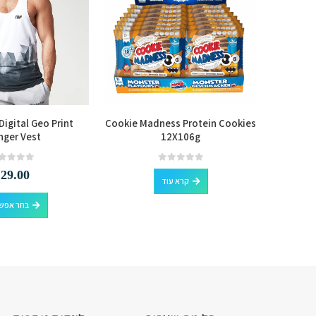
igital Geo Print
Cookie Madness Protein Cookies
Universa
nger Vest
12X106g
out of 5
0
out of 5
0
₪
29.00
קרא עוד
בחר אפשר