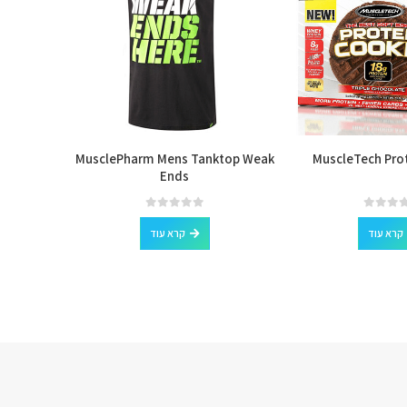
 Powder
MusclePharm Mens Tanktop Weak
MuscleTech Pro
Ends
out of 5
0
קרא עוד
קרא עוד