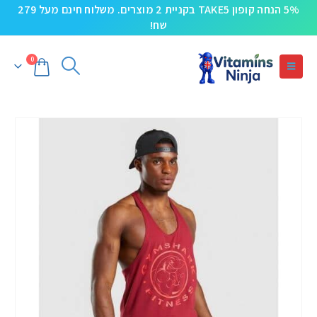
5% הנחה קופון TAKE5 בקניית 2 מוצרים. משלוח חינם מעל 279
שח!
0