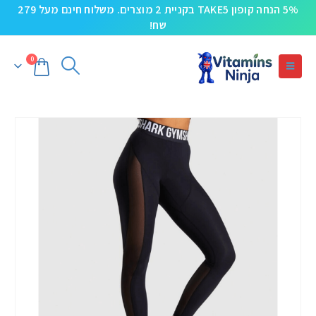
5% הנחה קופון TAKE5 בקניית 2 מוצרים. משלוח חינם מעל 279
שח!
0