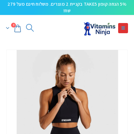
5% הנחה קופון TAKE5 בקניית 2 מוצרים. משלוח חינם מעל 279
שח!
0