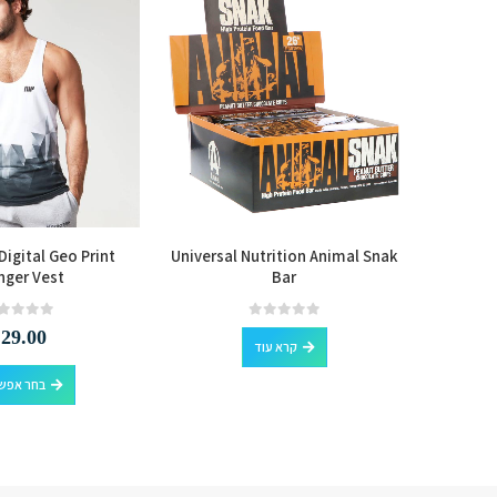
igital Geo Print
Universal Nutrition Animal Snak
MusclePh
nger Vest
Bar
out of 5
0
out of 5
0
₪
29.00
קרא עוד
בחר אפשר