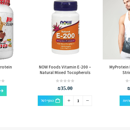
rotein
NOW Foods Vitamin E-200 –
MyProtein D
Natural Mixed Tocopherols
Stri
out of 5
0
out of 5
0
₪
35.00
למוצר זה יש מספר סוגים. ניתן לבחור את האפשרויות בעמוד המוצר
ויות
הוסף לסל