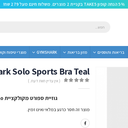
5% הנחה קופון TAKE5 בקניית 2 מוצרים. משלוח חינם מעל 279 שח!
בריאות ותוספים
מזון בריאות
GYMSHARK
מוצרי טיפוח וקו
rk Solo Sports Bra Teal
( אין עדיין חוות דעת. )
out of 5
0
גוזיית ספורט מקולקציית Solo מבית Gym Shark בצבע Teal
מוצר זה חסר כרגע במלאי ואינו זמין.