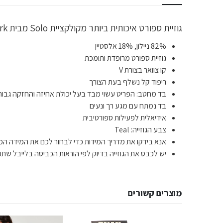
גוזיית ספורט איכותית ביותר מקולקציית Solo מבית Gym Shark לתמיכה מקצועית ומיקסום הביצועים במהלך האימון בעזרת גמישות הבד.
82% ניילון, 18% אלסטיין
גוזיית ספורט מרופדת ותומכת
קו צוואר בצורת V
ריפוד קל נשלף בעת הצורך
בד מחטב: הפריט עשוי מבד בעל יכולת אחיזה והחזקה גבוה
בד נמתח עם מגע רך ונעים
אידיאלית לפעילות ספורטיבית
צבע הגוזייה: Teal
אנא בידקו את מדריך המידות כדי לבחור לכם את המידה המד
יש לכבס את הגוזייה בדיוק לפי הוראות הכביסה בלייבל שתפ
מוצרים קשורים