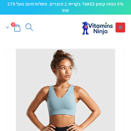
5% הנחה קופון TAKE5 בקניית 2 מוצרים. משלוח חינם מעל 279
שח!
0