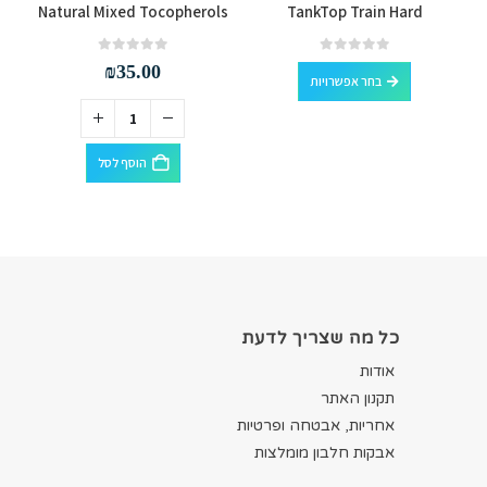
Natural Mixed Tocopherols
TankTop Train Hard
למוצר זה יש מספר סוגים. ניתן לבחור את האפשרויות בעמוד המוצר
out of 5
0
out of 5
0
₪
35.00
בחר אפשרויות
הוסף לסל
כל מה שצריך לדעת
אודות
תקנון האתר
אחריות, אבטחה ופרטיות
אבקות חלבון מומלצות