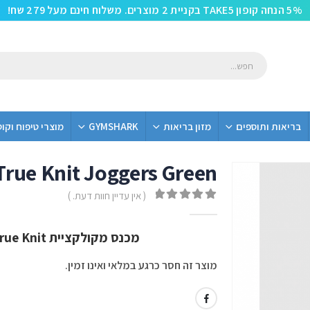
5% הנחה קופון TAKE5 בקניית 2 מוצרים. משלוח חינם מעל 279 שח!
בריאות ותוספים
מזון בריאות
GYMSHARK
מוצרי טיפוח וקו
rue Knit Joggers Green
( אין עדיין חוות דעת. )
out of 5
0
מכנס מקולקציית True Knit מבית Gym Shark בצבע Green
מוצר זה חסר כרגע במלאי ואינו זמין.