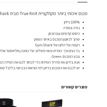
מכנס איכותי ביותר מקולקציית True Knit מבית Gym Shark לתמיכה מקצועית במהלך האימונים ומיקסום הביצועים במהלך האימון.
100% ניילון
גזרה צמודה
כיסים קדמיים עם רוכסן
שרוך לכיוונון המכנס באיזור המותן
רקמה של הלוגו של Gym Shark
בד נעים ורך: הפריט עשוי משילוב של כותנה,פוליאסטר ואלס
צבע המכנס: Green
אנא בידקו את מדריך המידות כדי לבחור לכם את המידה המד
יש לכבס את המכנס בדיוק לפי הוראות הכביסה בלייבל שתפ
מוצרים קשורים