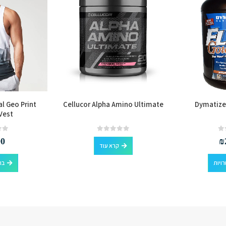
al Geo Print
Cellucor Alpha Amino Ultimate
Dymatize
 Vest
out of 5
0
out of 5
0
00
₪
קרא עוד
למוצר זה יש מספר סוגים. ניתן לבחור את האפשרויות בעמוד המוצר
ויות
בח