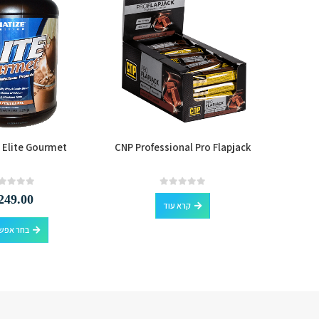
 Elite Gourmet
CNP Professional Pro Flapjack
Dymati
out of 5
0
out of 5
0
249.00
קרא עוד
בחר אפשר