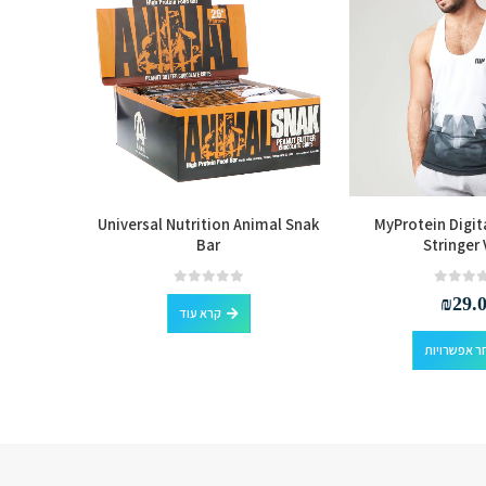
rvings
Universal Nutrition Animal Snak
MyProtein Digit
Bar
Stringer
out of 5
0
₪
29.
קרא עוד
למוצר זה יש מספר סוגים. ניתן לבחור את האפשרויות בעמוד המוצר
ר אפשרויות