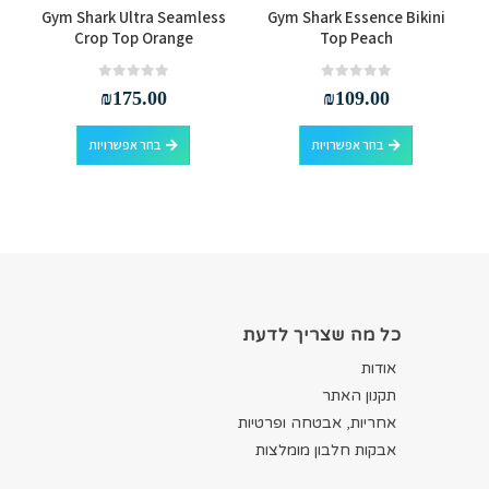
Gym Shark Ultra Seamless
Gym Shark Essence Bikini
Crop Top Orange
Top Peach
out of 5
0
out of 5
0
₪
175.00
₪
109.00
למוצר זה יש מספר סוגים. ניתן לבחור את האפשרויות בעמוד המוצר
למוצר זה יש מספר סוגים. ניתן לבחור את האפשרויות בעמוד המוצר
בחר אפשרויות
בחר אפשרויות
כל מה שצריך לדעת
אודות
תקנון האתר
אחריות, אבטחה ופרטיות
אבקות חלבון מומלצות