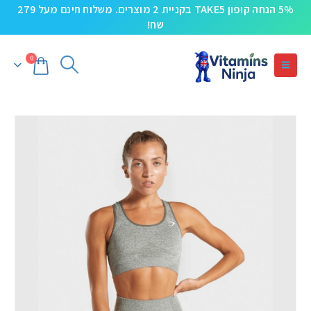
5% הנחה קופון TAKE5 בקניית 2 מוצרים. משלוח חינם מעל 279
שח!
0