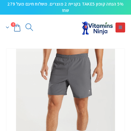
5% הנחה קופון TAKE5 בקניית 2 מוצרים. משלוח חינם מעל 279
שח!
0