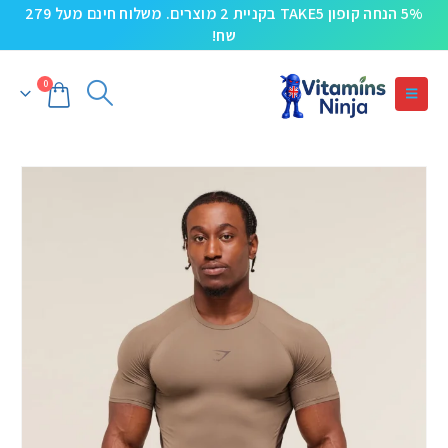
5% הנחה קופון TAKE5 בקניית 2 מוצרים. משלוח חינם מעל 279
שח!
0