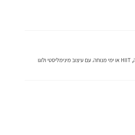
חולצת Gymshark Oversized Performance מציעה גזרה רחבה ונפילה רפויה, המושלמת לאימונים אינטנסיביים, ריצה, HIIT או ימי מנוחה. עם עיצוב מינימליסטי ולוגו