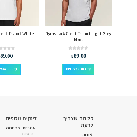
est T-shirt White
Gymshark Crest T-shirt Light Grey
Gymsha
Marl
out of 5
0
out of 5
0
₪
89.00
₪
89.00
למוצר זה יש מספר סוגים. ניתן לבחור את האפשרויות בעמוד המוצר
למוצר זה יש מספר סוגים. ניתן לבחור את האפשרויות בעמוד המוצר
בחר אפשרויות
בחר אפשר
כל מה שצריך
לינקים נוספים
לדעת
אחריות, אבטחה
ופרטיות
אודות