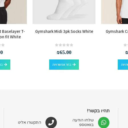
 Baselayer T-
Gymshark Midi 3pk Socks White
Gymshark Cr
on fit White
out of 5
0
out of 5
0
00
₪
65.00
למוצר זה יש מספר סוגים. ניתן לבחור את האפשרויות בעמוד המוצר
למוצר זה יש מספר סוגים. ניתן לבחור את האפשרויות בעמוד המוצר
ויות
בחר אפשרויות
בח
תהיו בקשר!
שלחו הודעה
התקשרו אלינו
בוואטספ