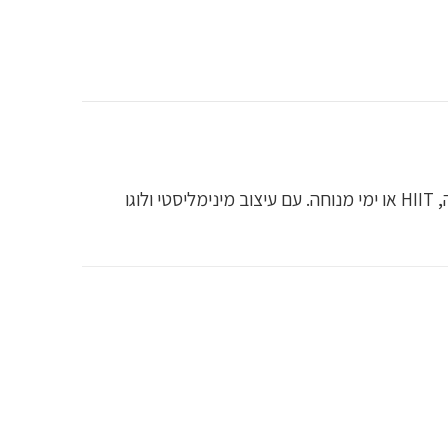
חולצת Gymshark Oversized Performance מציעה גזרה רחבה ונפילה רפויה, המושלמת לאימונים אינטנסיביים, ריצה, HIIT או ימי מנוחה. עם עיצוב מינימליסטי ולוגו