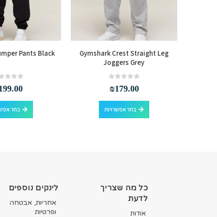
mper Pants Black
Gymshark Crest Straight Leg
Gymshar
Joggers Grey
out of 5
0
out of 5
0
199.00
₪
179.00
למוצר זה יש מספר סוגים. ניתן לבחור את האפשרויות בעמוד המוצר
למוצר זה יש מספר סוגים. ניתן לבחור את האפשרויות בעמוד המוצר
בחר אפשרויות
בחר אפשר
כל מה שצריך
לינקים נוספים
לדעת
אחריות, אבטחה
ופרטיות
אודות