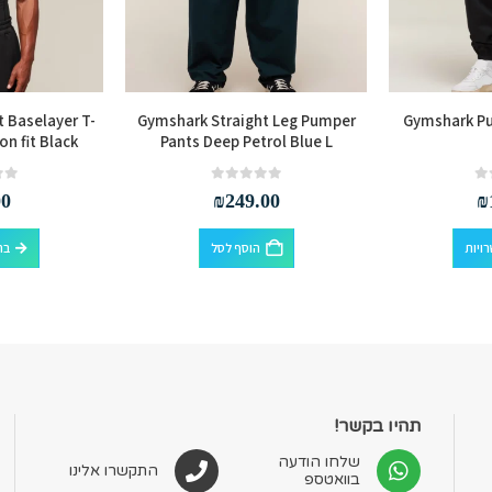
 Baselayer T-
Gymshark Straight Leg Pumper
Gymshark Pu
on fit Black
Pants Deep Petrol Blue L
out of 5
0
out of 5
0
00
₪
249.00
₪
למוצר זה יש מספר סוגים. ניתן לבחור את האפשרויות בעמוד המוצר
ויות
הוסף לסל
בח
תהיו בקשר!
שלחו הודעה
התקשרו אלינו
בוואטספ