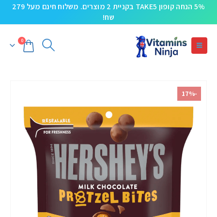
5% הנחה קופון TAKE5 בקניית 2 מוצרים. משלוח חינם מעל 279
שח!
0
-17%