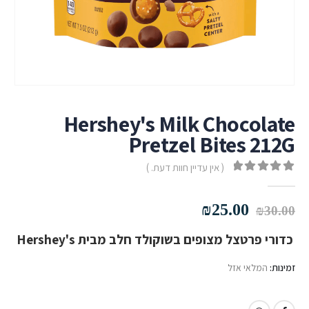
Hershey's Milk Chocolate
Pretzel Bites 212G
( אין עדיין חוות דעת. )
out of 5
0
המחיר
המחיר
₪
25.00
₪
30.00
המקורי
הנוכחי
כדורי פרטצל מצופים בשוקולד חלב מבית Hershey's
היה:
הוא:
₪25.00.
₪30.00.
זמינות:
המלאי אזל