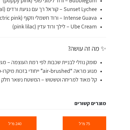
Bubblegum – ורוד לימוני פופי (poppy pink)
Sunset Lychee – קוראל רך עם נגיעת ורדים (rosy coral)
Intense Guava – ורוד חשמלי וזקוף (electric pink)
Ube Cream – לילך ורוד עדין (pink lilac)
✨ מה זה עושה?
סומק נוזלי לבניית שכבות לפי רמת העוצמה – מגע 
מנוע מראה “air‑brushed” ייחודי בזכות מיקרו‑פרלס (micro‑pearls) הפזורים בפורמולה – מעניקים זוהר רך ולא נוצץ מדי
קל מאוד למריחה וטשטוש – המשטח נשאר חלק גם
מוצרים קשורים
75 מ"ל
240 מ"ל