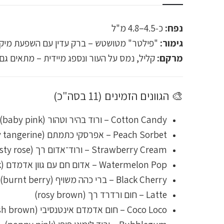
נפח:
כ‑4.5–4.8 מ"ל
גימור:
"פילטר" מטושטש – ברק עדין עם השפעת מיקרו‑פיגמנטים ז
מרקם:
קליל, נמס על העור ונספג מיידית – מתאים גם
🎨 הגוונים הזמינים (11 בסה"כ)
Cotton Candy – ורוד בהיר וטהור (baby pink)
Peach Sorbet – אפרסקי כתמתם (peachy tangerine)
Strawberry Cream – ורוד־אדום רך (dusty rose)
Watermelon Pop – אדום חם עם גוון אדמדם (warm brick)
Black Cherry – ברי כהה משויף (burnt berry)
Latte – חום ורדרד רך (rosy brown)
Coco Loco – חום אדמדם אינטנסיבי (reddish brown)