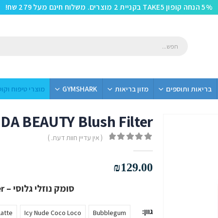
5% הנחה קופון TAKE5 בקניית 2 מוצרים. משלוח חינם מעל 279 שח!
בריאות ותוספים
מזון בריאות
GYMSHARK
מוצרי טיפוח וקו
DA BEAUTY Blush Filter
( אין עדיין חוות דעת. )
out of 5
0
₪
129.00
סומק נוזלי גלוסי – Huda Beauty Blush Filter
גוון
Latte
Icy Nude Coco Loco
Bubblegum