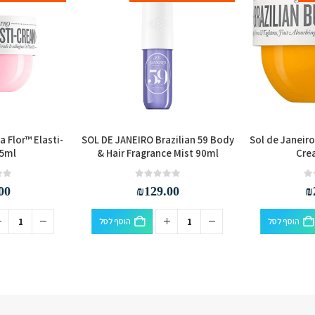
a Flor™ Elasti-
SOL DE JANEIRO Brazilian 59 Body
Sol de Janeir
5ml
& Hair Fragrance Mist 90ml
Cre
out of 5
0
out of 5
0
00
₪
129.00
₪
הוסף לסל
הוסף לסל