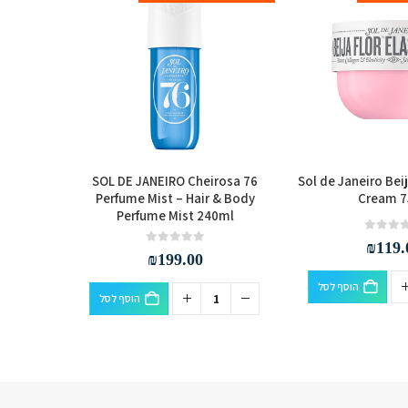
a 62 Mist
SOL DE JANEIRO Cheirosa 76
Sol de Janeiro Beij
Perfume Mist – Hair & Body
Cream 7
Perfume Mist 240ml
₪
119.
out of 5
0
₪
199.00
הוסף לסל
הוסף לסל