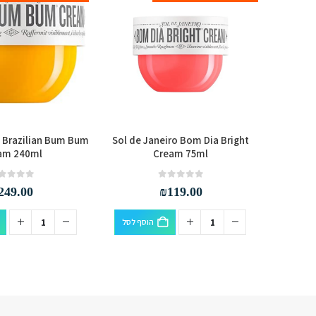
o Brazilian Bum Bum
Sol de Janeiro Bom Dia Bright
Sol de J
am 240ml
Cream 75ml
out of 5
0
out of 5
0
249.00
₪
119.00
סף לסל
הוסף לסל