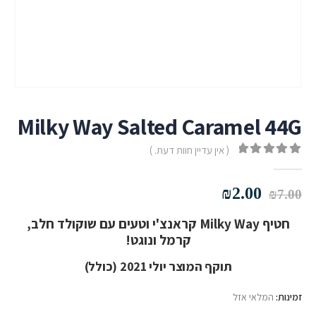
Milky Way Salted Caramel 44G
( אין עדיין חוות דעת. )
out of 5
0
המחיר
המחיר
₪
2.00
₪
7.00
המקורי
הנוכחי
חטיף Milky Way קראנצ'י וטעים עם שוקולד חלב,
היה:
הוא:
קרמל ונוגט!
₪2.00.
₪7.00.
תוקף המוצר יולי 2021 (כולל)
זמינות:
המלאי אזל