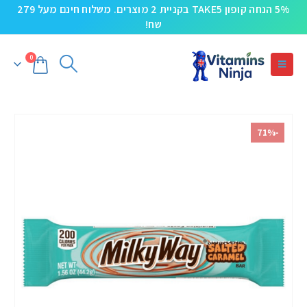
5% הנחה קופון TAKE5 בקניית 2 מוצרים. משלוח חינם מעל 279
שח!
0
-71%