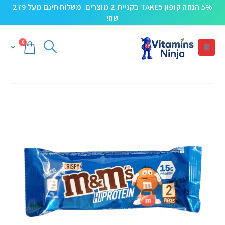
5% הנחה קופון TAKE5 בקניית 2 מוצרים. משלוח חינם מעל 279
שח!
0