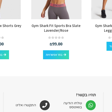
 Shorts Grey
Gym Shark Fit Sports Bra Slate
Gym Shark
Lavender/Rose
Legg
out of 5
0
out of 5
0
00
₪
99.00
וד
למוצר זה יש מספר סוגים. ניתן לבחור את האפשרויות בעמוד המוצר
בחר אפשרויות
בח
תהיו בקשר!
שלחו הודעה
התקשרו אלינו
בוואטספ