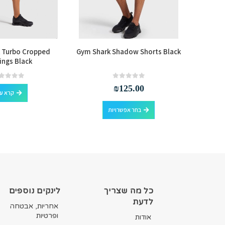
 Turbo Cropped
Gym Shark Shadow Shorts Black
Gym Sha
ings Black
Rise
out of 5
0
out of 5
0
₪
125.00
קרא ע
למוצר זה יש מספר סוגים. ניתן לבחור את האפשרויות בעמוד המוצר
למוצר זה יש מספר סוגים. ניתן לבחור את האפשרויות בעמוד המוצר
בחר אפשרויות
כל מה שצריך
לינקים נוספים
לדעת
אחריות, אבטחה
ופרטיות
אודות