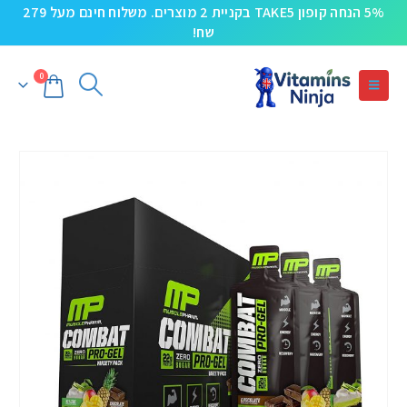
5% הנחה קופון TAKE5 בקניית 2 מוצרים. משלוח חינם מעל 279
שח!
0