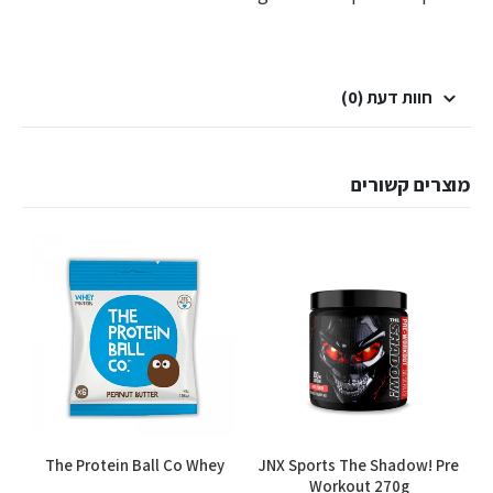
חוות דעת (0)
מוצרים קשורים
למוצר זה יש מספר סוגים. ניתן לבחור את האפשרויות בעמוד המוצר
n
The Protein Ball Co Whey
JNX Sports The Shadow! Pre
Workout 270g