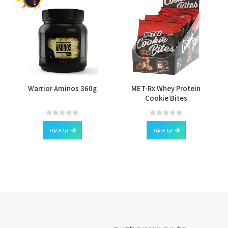
Warrior Aminos 360g
MET-Rx Whey Protein
Cookie Bites
out of 5
0
out of 5
0
קרא עוד
קרא עוד