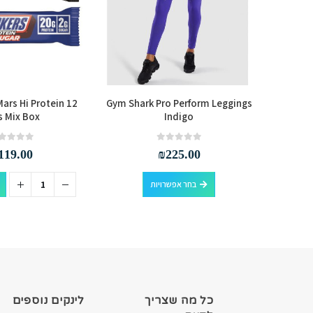
Mars Hi Protein 12
Gym Shark Pro Perform Leggings
MyProt
s Mix Box
Indigo
out of 5
0
out of 5
0
119.00
₪
225.00
למוצר זה יש מספר סוגים. ניתן לבחור את האפשרויות בעמוד המוצר
סף לסל
בחר אפשרויות
כל מה שצריך
לינקים נוספים