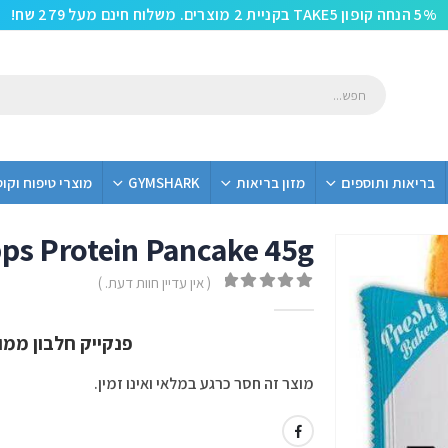
5% הנחה קופון TAKE5 בקניית 2 מוצרים. משלוח חינם מעל 279 שח!
בריאות ותוספים
מזון בריאות
GYMSHARK
מוצרי טיפוח וקו
ps Protein Pancake 45g
( אין עדיין חוות דעת. )
out of 5
0
פנקייק חלבון ממו
מוצר זה חסר כרגע במלאי ואינו זמין.