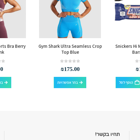
rts Bra Berry
Gym Shark Ultra Seamless Crop
Snickers Hi 
nk
Top Blue
Bar
out of 5
0
out of 5
0
00
₪
175.00
₪
למוצר זה יש מספר סוגים. ניתן לבחור את האפשרויות בעמוד המוצר
הוסף לסל
בחר אפשרויות
בח
תהיו בקשר!