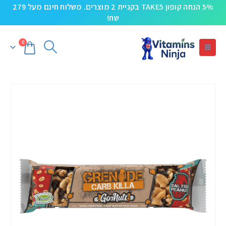
5% הנחה קופון TAKE5 בקניית 2 מוצרים. משלוח חינם מעל 279
שח!
0