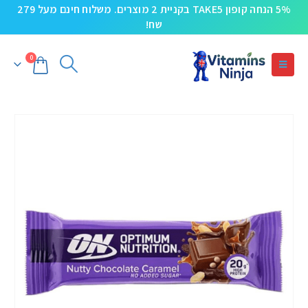
5% הנחה קופון TAKE5 בקניית 2 מוצרים. משלוח חינם מעל 279
שח!
0