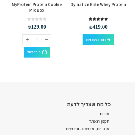
rs
MyProtein Protein Cookie
Dymatize Elite Whey Protein
Mix Box
out of 5
0
out of 5
5.00
₪
129.00
₪
419.00
למוצר זה יש מספר סוגים. ניתן לבחור את האפשרויות בעמוד המוצר
בחר אפשרויות
הוסף לסל
כל מה שצריך לדעת
אודות
תקנון האתר
אחריות, אבטחה ופרטיות