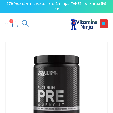
5% הנחה קופון TAKE5 בקניית 2 מוצרים. משלוח חינם מעל 279
שח!
0