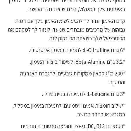
בנוסף לשילוב של חומצות אמינו וויטמינים כדי לעזור לתמוך
באימונים שלך במסלול, במגרש או בחדר הכושר.
קדם האימון יעזור לך להגיע לשיא האימון שלך עם רמות
גבוהות של מרכיבים מובחרים שנועדו לעזור לך למקסם את
הפוטנציאל שלך כשאתה הכי זקוק לזה.
*6 גרם L-Citrulline: לתמיכה באימון אינטנסיבי.
*3.2 גרם Beta-Alanine: לשיפור ביצועי האימון.
*200 מ"ג קפאין ממקורות טבעיים: להגברת האנרגיה
והמיקוד.
*3 גרם L-Leucine: לתמיכה בבניית שריר.
*שילוב חומצות אמינו וויטמינים: לתמיכה באימון במסלול,
במגרש או בחדר הכושר.
*ויטמינים B6, B12, ניאצין וחומצה פנטותנית תורמים