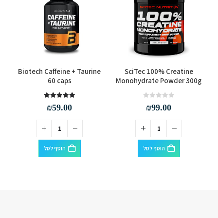
X
Biotech Caffeine + Taurine
SciTec 100% Creatine
60 caps
Monohydrate Powder 300g
out of 5
5.00
out of 5
0
₪
59.00
₪
99.00
הוסף לסל
הוסף לסל