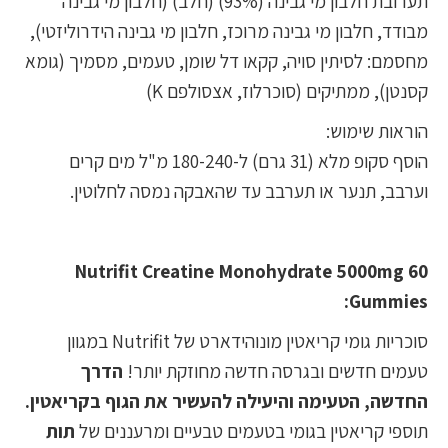
תערובת חלבון מי גבינה (93%) (חלב) (חלבון מי גבינה
מבודד, חלבון מי גבינה מרוכז, חלבון מי גבינה הידרוליזטי),
מחסמם: לסיתין סויה, קקאו דל שומן, טעמים, מסמיך (גומא
קסנטן), ממתיקים (סוכרלוז, אצסולפם K)
הוראות שימוש:
הוסף סקופ מלא (31 גרם) ל-180-240 מ"ל מים קרים
וערבב, תנער או תערבב עד שהאבקה נמסה לחלוטין.
Nutrifit Creatine Monohydrate 5000mg 60
Gummies:
סוכריות גומי קריאטין מונוהידארט של Nutrifit במגוון
טעמים חדשים ובגרסה חדשה מחוזקת יותר!
הדרך
החדשה, הטעימה והיעילה להעשיר את הגוף בקריאטין.
תוספי קריאטין בגומי בטעמים טבעיים ומרעננים של
תות