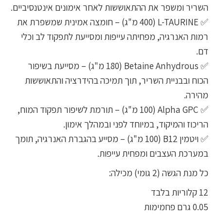
השריר ומשפר את ההתאוששות לאחר אימונים אינטנסיביים.
✅ L-TAURINE (400 מ"ג) – חומצה אמינית שמשפרת את
רמות האנרגיה, מפחיתה עייפות ומסייעת לתפקוד לב וכלי
דם.
✅ Betaine Anhydrous (180 מ"ג) – מסייעת בשיפור
הכוח ובבניית השריר, תוך תמיכה בהידרציה והתאוששות
מהירה.
✅ Alpha GPC (100 מ"ג) – תורמת לשיפור תפקוד המוח,
הריכוז והמיקוד, במיוחד לפני ובמהלך אימון.
✅ ויטמין B12 (100 מ"ג) – מסייע בהגברת האנרגיה, תומך
במערכת העצבים ומפחית עייפות.
כל מנת הגשה (2 גומי) מכילה:
12 קלוריות בלבד
0.05 גרם פחמימות