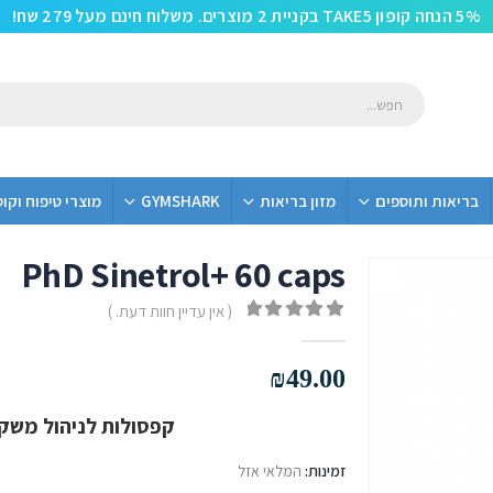
5% הנחה קופון TAKE5 בקניית 2 מוצרים. משלוח חינם מעל 279 שח!
בריאות ותוספים
מזון בריאות
GYMSHARK
מוצרי טיפוח וקו
PhD Sinetrol+ 60 caps
( אין עדיין חוות דעת. )
out of 5
0
₪
49.00
קפסולות לניהול משקל
זמינות:
המלאי אזל