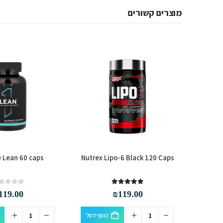
מוצרים קשורים
 Lean 60 caps
Nutrex Lipo-6 Black 120 Caps
JNX Sport
out of 5
0
out of 5
5.00
119.00
₪
119.00
למוצר זה יש מספר סוגים. ניתן לבחור את האפשרויות בעמוד המוצר
הוסף לסל