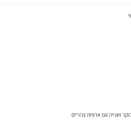
ף
וקר ושנייה עם ארוחת צהריים