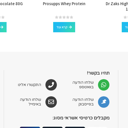
hocolate 80G
Prosupps Whey Protein
Dr Zaks High
1
out of 5
0
out of 5
0
וד
קרא עוד
תהיו בקשר!
שלחו הודעה
התקשרו אלינו
בוואטספ
שלחו הודעה
שלחו הודעה
בפייסבוק
באימייל
מקבלים כרטיסי אשראי מסוג: