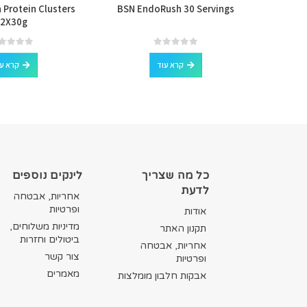
 Protein Clusters
BSN EndoRush 30 Servings
Nutrex
2X30g
out of 5
0
out of 5
0
קרא עוד
קרא ע
כל מה שצריך
לינקים נוספים
לדעת
אחריות, אבטחה
ופרטיות
אודות
מדיניות משלוחים,
תקנון האתר
ביטולים וחזרות
אחריות, אבטחה
צור קשר
ופרטיות
מאמרים
אבקות חלבון מומלצות