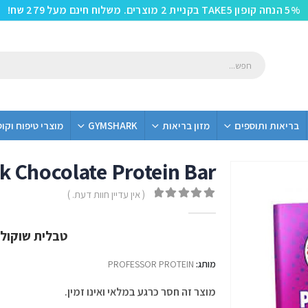
5% הנחה קופון TAKE5 בקניית 2 מוצרים. משלוח חינם מעל 279 שח!
בריאות ותוספים
מזון בריאות
GYMSHARK
מוצרי טיפוח וקו
lk Chocolate Protein Bar
( אין עדיין חוות דעת. )
out of 5
0
טבלית שוקולד
מותג:
PROFESSOR PROTEIN
מוצר זה חסר כרגע במלאי ואינו זמין.