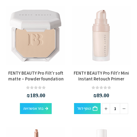
יש
מספר
האפשרויות
האפשרויות
מספר
סוגים.
בעמוד
בעמוד
סוגים.
ניתן
המוצר
המוצר
ניתן
לבחור
לבחור
את
את
האפשרויות
האפשרויות
בעמוד
בעמוד
המוצר
המוצר
למוצר
FENTY BEAUTY Pro Filt'r soft
FENTY BEAUTY Pro Filt'r Mini
זה
matte – Powder foundation
Instant Retouch Primer
יש
מספר
out of 5
0
out of 5
0
₪
189.00
₪
89.00
סוגים.
למוצר
ניתן
הוסף לסל
בחר אפשרויות
זה
לבחור
יש
את
מספר
האפשרויות
סוגים.
בעמוד