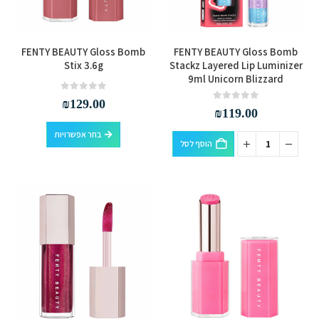
בעמוד
בעמוד
המוצר
המוצר
למוצר
FENTY BEAUTY Gloss Bomb
FENTY BEAUTY Gloss Bomb
זה
Stix 3.6g
Stackz Layered Lip Luminizer
9ml Unicorn Blizzard
יש
מספר
out of 5
0
₪
129.00
out of 5
0
₪
119.00
סוגים.
למוצר
ניתן
בחר אפשרויות
הוסף לסל
זה
לבחור
יש
את
מספר
האפשרויות
סוגים.
בעמוד
ניתן
המוצר
לבחור
את
האפשרויות
בעמוד
המוצר