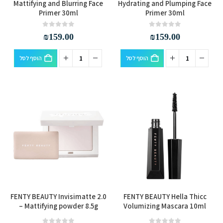
Mattifying and Blurring Face
Hydrating and Plumping Face
Primer 30ml
Primer 30ml
out of 5
0
out of 5
0
₪
159.00
₪
159.00
הוסף לסל
הוסף לסל
למוצר
FENTY BEAUTY Invisimatte 2.0
FENTY BEAUTY Hella Thicc
זה
– Mattifying powder 8.5g
Volumizing Mascara 10ml
יש