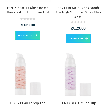
למוצר
למוצר
FENTY BEAUTY Gloss Bomb
FENTY BEAUTY Gloss Bomb
זה
זה
Universal Lip Luminizer 9ml
Stix High Shimmer Gloss Stick
5.5ml
יש
יש
מספר
מספר
out of 5
0
₪
109.00
out of 5
0
₪
129.00
סוגים.
סוגים.
למוצר
ניתן
ניתן
בחר אפשרויות
למוצר
בחר אפשרויות
זה
לבחור
לבחור
זה
יש
את
את
יש
מספר
האפשרויות
האפשרויות
מספר
סוגים.
בעמוד
בעמוד
סוגים.
ניתן
המוצר
המוצר
ניתן
לבחור
לבחור
את
את
האפשרויות
האפשרויות
בעמוד
בעמוד
המוצר
המוצר
FENTY BEAUTY Grip Trip
FENTY BEAUTY Grip Trip