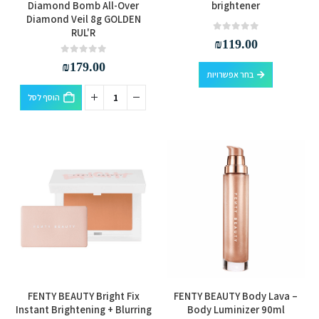
זה
Diamond Bomb All-Over
brightener
Diamond Veil 8g GOLDEN
יש
RUL'R
מספר
out of 5
0
₪
119.00
סוגים.
out of 5
0
₪
179.00
למוצר
ניתן
בחר אפשרויות
זה
לבחור
הוסף לסל
יש
את
מספר
האפשרויות
סוגים.
בעמוד
ניתן
המוצר
לבחור
את
האפשרויות
בעמוד
המוצר
למוצר
למוצר
FENTY BEAUTY Bright Fix
FENTY BEAUTY Body Lava –
זה
זה
Instant Brightening + Blurring
Body Luminizer 90ml