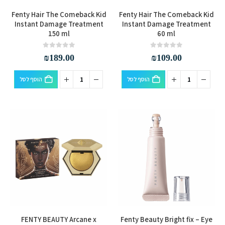
Fenty Hair The Comeback Kid
Fenty Hair The Comeback Kid
Instant Damage Treatment
Instant Damage Treatment
150 ml
60 ml
out of 5
0
out of 5
0
₪
189.00
₪
109.00
הוסף לסל
הוסף לסל
למוצר
FENTY BEAUTY Arcane x
Fenty Beauty Bright fix – Eye