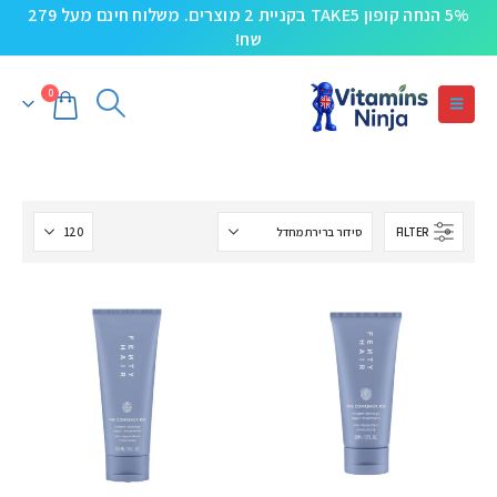
5% הנחה קופון TAKE5 בקניית 2 מוצרים. משלוח חינם מעל 279
שח!
0
FILTER