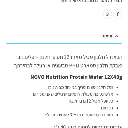
מוצר זה חסר כרגע במלאי ואינו זמין.
תיאור
הבאנדל חלבון מכיל מארז 12 חטיפי חלבון -וופלים נובו
ואבקת חלבון סמארט PHD טבעונית או רגילה לבחירתך
NOVO Nutrition Protein Wafer 12X40g
וופל חלבון טעים ופריך במיוחד מבית נובו
אלטרנטיבה מעולה לוופלים הרגילים שאנו מכירים
כל וופל מכיל 12 גרם חלבון
דל סוכר
מארז מיקס טעמים מכיל 3 טעמים מובילים
ערכים תזונתיים לחטיף בודד 40 ג' :