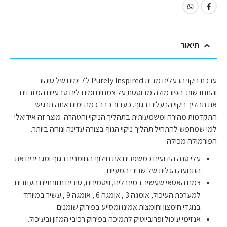
תיאור
ערכת ניקוי הרעלים מבית Purely Inspired ל7 ימים של טיהור
והתחדשות. הפורמולה מבוססת על צמחים ומינרלים טבעיים המזרזים
את תהליך ניקוי הרעלים בגוף. כעבור כבר כמה ימים אתה תרגיש
התקדמות מהירה ומשמעותית בתהליך הניקוי והטהרה. מוצר זה אידיאלי
למי שמחפש להתחיל תהליך ניקוי הגוף בצורה עדינה ונוחה ביותר.
הפורמולה מכילה:
עלי סנה הידועים כמשפרים את חילוף החומרים בגוף ומגבירים את
התנועה הגלית של שרירי המעיים.
צמח האסאי שעשיר במינרלים, וויטמינים, סיבים תזונתיים העוזרים
למערכת העיכול, אומגה 3 , אומגה 6 , אומגה 9 , עשיר במיוחד
בנוגדי חימצון וחומצות אמינו ומסייע בפירוק שומנים.
אנזימי עיכול ופרוביוטיק לתמיכה בפירוק רכיבי המזון ובעיכול.