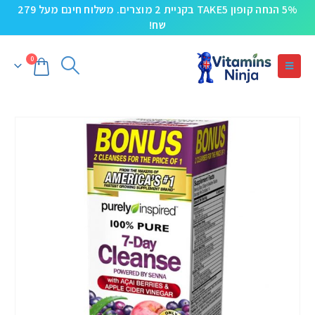
5% הנחה קופון TAKE5 בקניית 2 מוצרים. משלוח חינם מעל 279
שח!
0