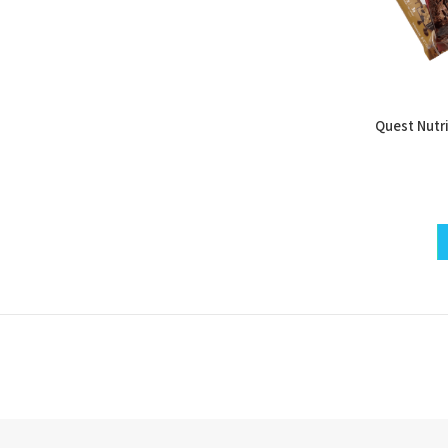
Quest Nutr
למוצר
זה
יש
מספר
סוגים.
ניתן
לבחור
את
האפשרויות