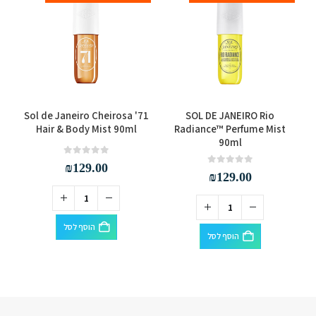
8
Sol de Janeiro Cheirosa '71
SOL DE JANEIRO Rio
Hair & Body Mist 90ml
Radiance™ Perfume Mist
90ml
out of 5
0
₪
129.00
out of 5
0
₪
129.00
הוסף לסל
הוסף לסל