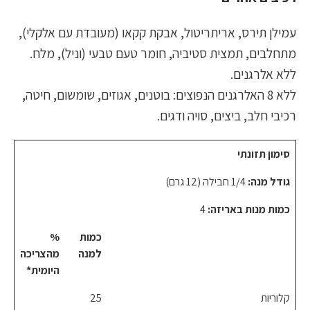
עמילן תירס, אריתריטול, אבקת קקאו (מעובדת עם אלקלי),
מתחלבים, תמצית סטיביה, חומר טעם טבעי (וניל), מלח.
ללא אלרגנים.
ללא 8 האלרגנים הנפוצים: בוטנים, אגוזים, שומשום, חיטה,
רכיבי חלב, ביצים, סויה ודגים.
סימון תזונתי
גודל מנה:
1/4 חבילה (12 גרם)
כמות מנות באריזה:
4
כמות
%
למנה
מהצריכה
היומית*
קלוריות
25