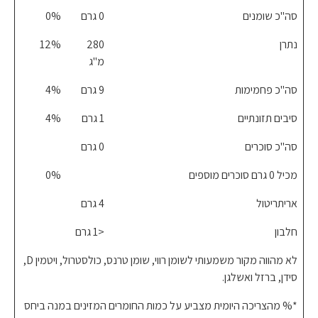
סה"כ שומנים
0 גרם
%‎0
נתרן
280
‎12%‎
מ"ג
סה"כ פחמימות
9 גרם
4%
סיבים תזונתיים
1 גרם
4%
סה"כ סוכרים
0 גרם
מכיל 0 גרם סוכרים מוספים
0%
אריתריטול
4 גרם
חלבון
<1 גרם
לא מהווה מקור משמעותי לשומן רווי, שומן טרנס, כולסטרול, ויטמין D,
סידן, ברזל ואשלגן.
*% מהצריכה היומית מצביע על כמות החומרים המזינים במנה ביחס