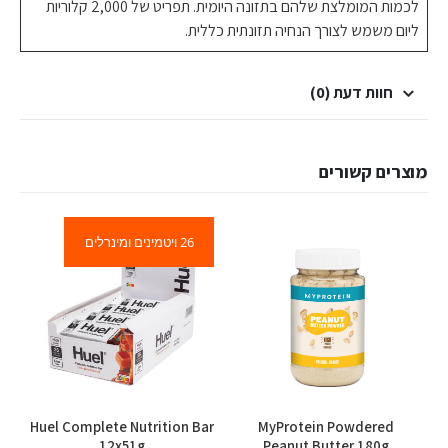
לכמות המומלצת שלהם בתזונה היומית. תפריט של 2,000 קלוריות
ליום משמש לצורך הנחיה תזונתית כללית.
חוות דעת (0)
מוצרים קשורים
26 ויטמינים ומינרלים
למוצר זה יש מספר סוגים. ניתן לבחור את האפשרויות בעמוד המוצר
Huel Complete Nutrition Bar
MyProtein Powdered
G
12x51g
Peanut Butter 180g