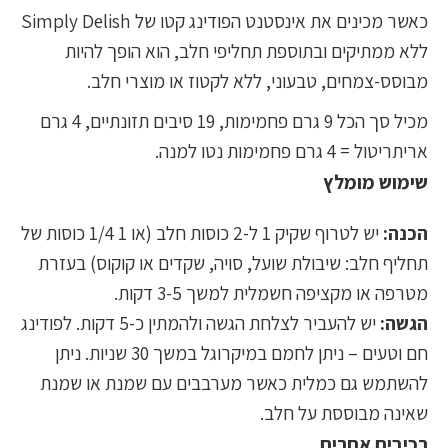
כאשר מכינים את אינסטנט הפודינג קטו של Simply Delish
ללא ממתיקים ובתוספת תחליפי חלב, הוא הופך להיות
מבוסס-צמחים, טבעוני, ללא לקטוז או מוצרי חלב.
מכיל סך הכל 9 גרם פחמימות, 19 סיבים תזונתיים, 4 גרם
אריתריטול = 4 גרם פחמימות נטו למנה.
שימוש מומלץ
הכנה:
יש לטרוף שקיק 1 ל-2 כוסות חלב (או 1 1/4 כוסות של
תחליף חלב: שיבולת שועל, סויה, שקדים או קוקוס) בעזרת
מטרפה או מקציפה חשמלית למשך 3-5 דקות.
הגשה:
יש להעביר לצלחת הגשה ולהמתין כ-5 דקות. לפודינג
חם וטעים – ניתן לחמם במיקרוגל במשך 30 שניות. ניתן
להשתמש גם כמלית כאשר מערבבים עם שמנת או שמנת
שאינה מבוססת על חלב.
רכיבים אחרים