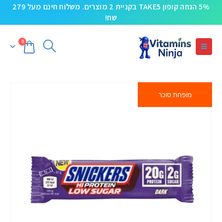
5% הנחה קופון TAKE5 בקניית 2 מוצרים. משלוח חינם מעל 279
שח!
0
מופחת סוכר