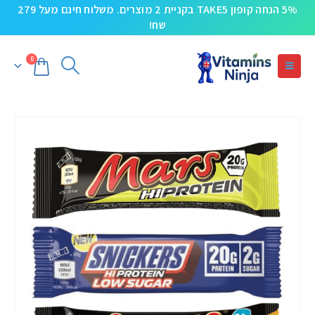
5% הנחה קופון TAKE5 בקניית 2 מוצרים. משלוח חינם מעל 279
שח!
0