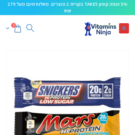
5% הנחה קופון TAKE5 בקניית 2 מוצרים. משלוח חינם מעל 279
שח!
0