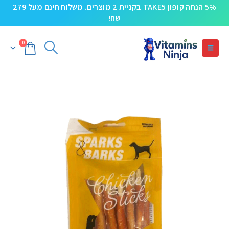
5% הנחה קופון TAKE5 בקניית 2 מוצרים. משלוח חינם מעל 279
שח!
0