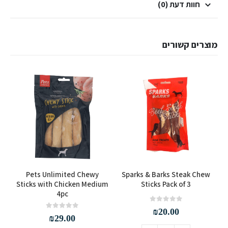
חוות דעת (0)
מוצרים קשורים
ne
Pets Unlimited Chewy
Sparks & Barks Steak Chew
Sticks with Chicken Medium
Sticks Pack of 3
4pc
out of 5
0
₪
20.00
out of 5
0
₪
29.00