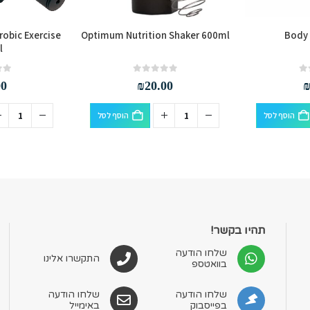
robic Exercise
Optimum Nutrition Shaker 600ml
Body 
l
out of 5
0
out of 5
0
00
₪
20.00
הוסף לסל
הוסף לסל
תהיו בקשר!
שלחו הודעה
התקשרו אלינו
בוואטספ
שלחו הודעה
שלחו הודעה
בפייסבוק
באימייל