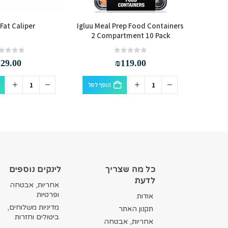
Fat Caliper
Igluu Meal Prep Food Containers
Puresse
2 Compartment 10 Pack
out of 5
0
out of 5
0
₪
29.00
₪
119.00
סף לסל
הוסף לסל
כל מה שצריך
לינקים נוספים
לדעת
אחריות, אבטחה
ופרטיות
אודות
מדיניות משלוחים,
תקנון האתר
ביטולים וחזרות
אחריות, אבטחה