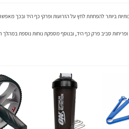
ת הרמה מרופדות מבית Urban Gym Wear איכותיות ביותר להפחתת לחץ על הזרועות ופרקי 
ופריחות סביב פרק ​​כף היד, ובנוסף מספקת נוחות נוספת במהלך הא