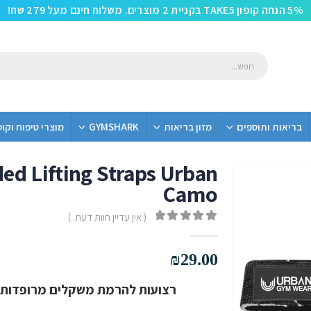
5% הנחה קופון TAKE5 בקניית 2 מוצרים. משלוח חינם מעל 279 שח!
בריאות ותוספים
מזון בריאות
GYMSHARK
מוצרי טיפוח וקו
d Lifting Straps Urban
Camo
( אין עדיין חוות דעת. )
out of 5
0
₪
29.00
רצועות להרמת משקלים מרופדות איכותיות ב