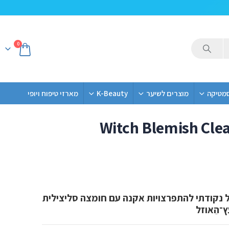
0
סמטיקה
מוצרים לשיער
K-Beauty
מארזי טיפוח ויופי
Witch Blemish Cle
Witch Blemish Clearin – טיפול נקודתי להתפרצויות אקנה עם חומצה סליצילית
ץ־הֵאוזל