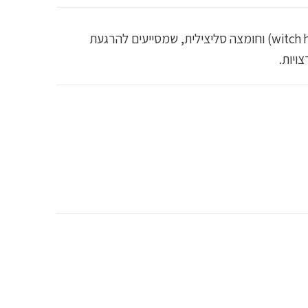
ג׳ל מהיר וספיגה טובה, המיועד לפצעונים בודדים בעור עם נטייה להתפרצויות אקנה. הפורמולה משלבת עץ־הֵאוזל (witch hazel) וחומצה סליצילית, שמסייעים להרגעת
ויות.