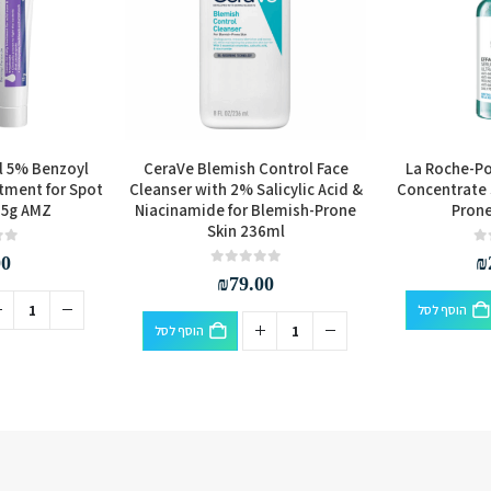
l 5% Benzoyl
CeraVe Blemish Control Face
La Roche-Pos
tment for Spot
Cleanser with 2% Salicylic Acid &
Concentrate 
15g AMZ
Niacinamide for Blemish-Prone
Prone
Skin 236ml
out of 5
0
00
₪
out of 5
0
₪
79.00
הוסף לסל
הוסף לסל