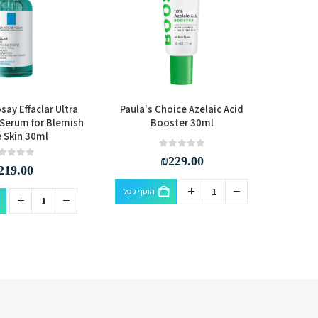
ay Effaclar Ultra
Paula's Choice Azelaic Acid
Purifide
Serum for Blemish
Booster 30ml
Face Moi
 Skin 30ml
Skin & B
out of 5
0
₪
229.00
out of 5
0
219.00
הוסף לסל
סף לסל