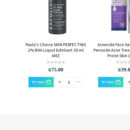
Remover
Paula's Choice SKIN PERFECTING
Acnecide Face Ge
el 10ml
2% BHA Liquid Exfoliant 30 ml
Peroxide Acne Trea
AMZ
Prone Skin 
out of 5
0
₪
75.00
₪
39.
הוסף לסל
הוסף לסל