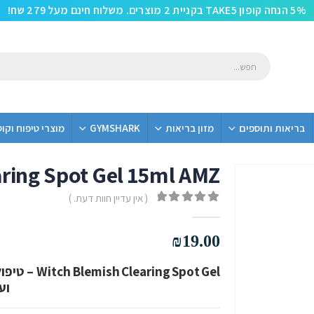
5% הנחה קופון TAKE5 בקניית 2 מוצרים. משלוח חינם מעל 279 שח!
בריאות ותוספים
מזון בריאות
GYMSHARK
מוצרי טיפוח וקו
aring Spot Gel 15ml AMZ
( אין עדיין חוות דעת. )
out of 5
0
₪
19.00
g Spot Gel
וע