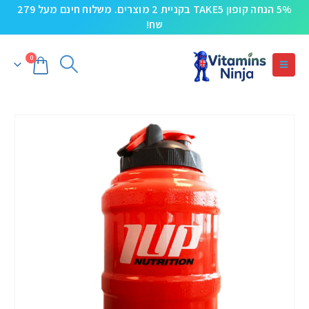
5% הנחה קופון TAKE5 בקניית 2 מוצרים. משלוח חינם מעל 279
שח!
0