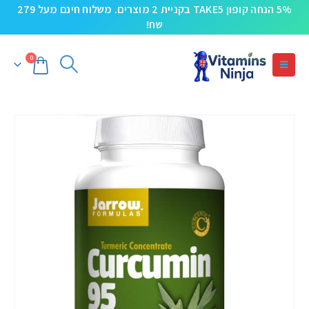
5% הנחה קופון TAKE5 בקניית 2 מוצרים. משלוח חינם מעל 279
שח!
0