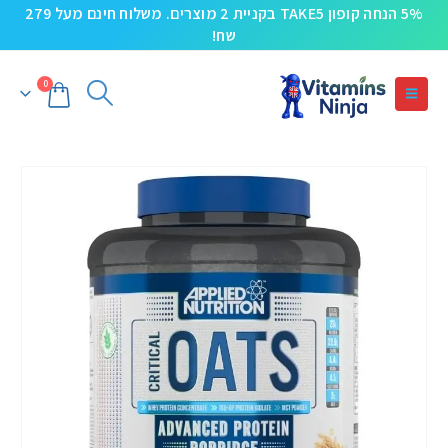
5% הנחה קופון TAKE5 בקניית 2 מוצרים. משלוח חינם מעל 279
שח!
0