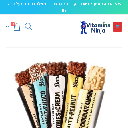
5% הנחה קופון TAKE5 בקניית 2 מוצרים. משלוח חינם מעל 279
שח!
0