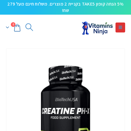
5% הנחה קופון TAKE5 בקניית 2 מוצרים. משלוח חינם מעל 279
שח!
0