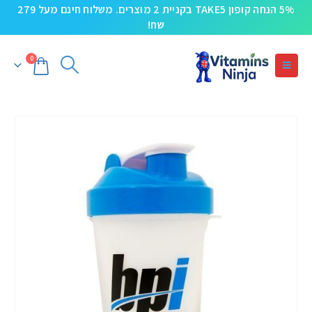
5% הנחה קופון TAKE5 בקניית 2 מוצרים. משלוח חינם מעל 279
שח!
0