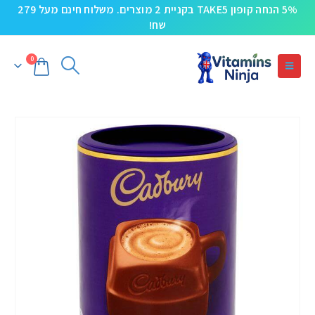
5% הנחה קופון TAKE5 בקניית 2 מוצרים. משלוח חינם מעל 279
שח!
0