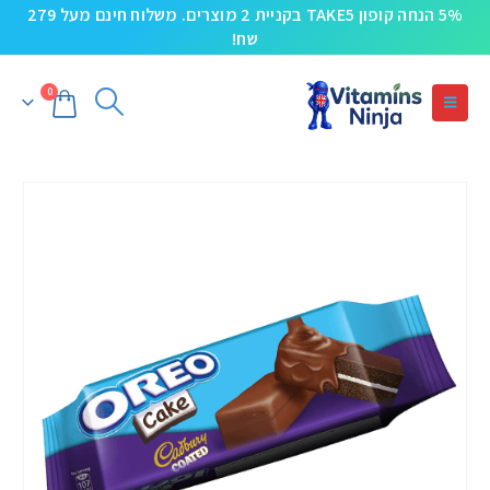
5% הנחה קופון TAKE5 בקניית 2 מוצרים. משלוח חינם מעל 279
שח!
0