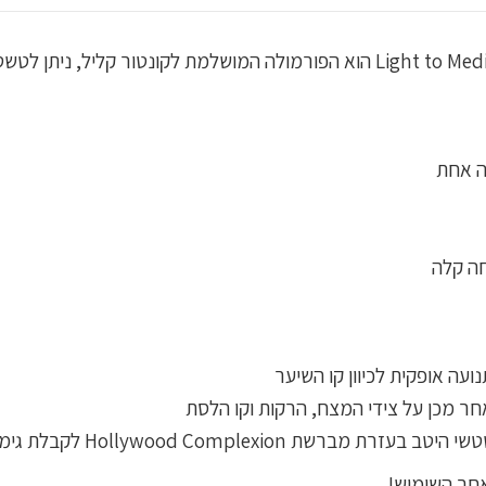
מותק, ה-Hollywood Contour Wand שלי בגוון Light to Medium הוא הפורמולה המו
ה אחת
חה קלה
אחר השימוש!