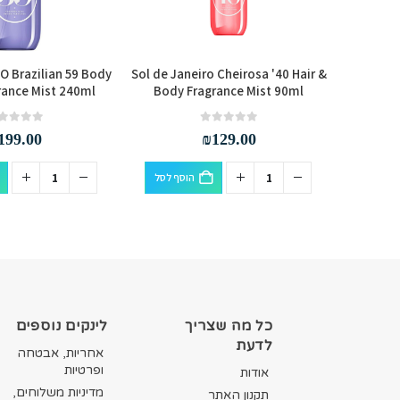
O Brazilian 59 Body
Sol de Janeiro Cheirosa '40 Hair &
Sol de J
rance Mist 240ml
Body Fragrance Mist 90ml
B
out of 5
0
out of 5
0
199.00
₪
129.00
סף לסל
הוסף לסל
כל מה שצריך
לינקים נוספים
לדעת
אחריות, אבטחה
ופרטיות
אודות
מדיניות משלוחים,
תקנון האתר