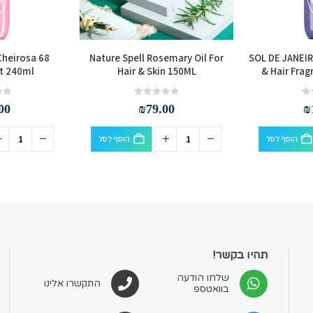
Cheirosa 68
Nature Spell Rosemary Oil For
SOL DE JANEIR
t 240ml
Hair & Skin 150ML
& Hair Frag
out of 5
0
out of 5
0
00
₪
79.00
₪
הוסף לסל
הוסף לסל
תהיו בקשר!
שלחו הודעה
התקשרו אלינו
בוואטספ