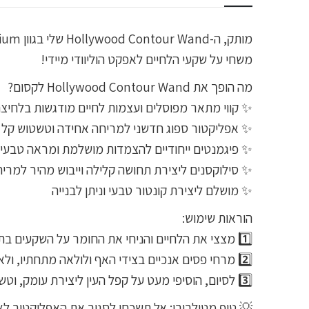
משחי על שקעי הלחיים לאפקט הוליוודי מיידי!
מה הופך את Hollywood Contour Wand לקסום?
✨ קווי מתאר מפוסלים ועצמות לחיים מודגשות בלחיצ
✨ אפליקטור ספוג חדשני למריחה אחידה וטשטוש קל
✨ פיגמנטים ייחודיים להצמדות מושלמת ומראה טבעי
✨ סילוקסנים ליצירת תחושה קלילה וייבוש מהיר למרי
✨ מושלם ליצירת קונטור טבעי וניתן לבנייה
הוראות שימוש:
1️⃣ מצצי את הלחיים והניחי את החומר על השקעים בתנועה אופקית לכיוון קו השיער
2️⃣ מרחי פסים אנכיים בצידי האף ולולאה מתחתיו, ולאחר מכן על צידי המצח, הרקות וקו הלסת
3️⃣ לסיום, הוסיפי מעט על קפל העין ליצירת עומק, וטשטשי היטב בעזרת מברשת Hollywood Complexion לקבלת גימור מושלם
💡 טיפ מטילבורי: אל תשכחי לסגור את האפליקטור ל