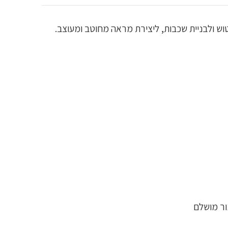
שלמת לקונטור קליל, ניתן לטשטוש ולבניית שכבות, ליצירת מראה מחוטב ומעוצב.