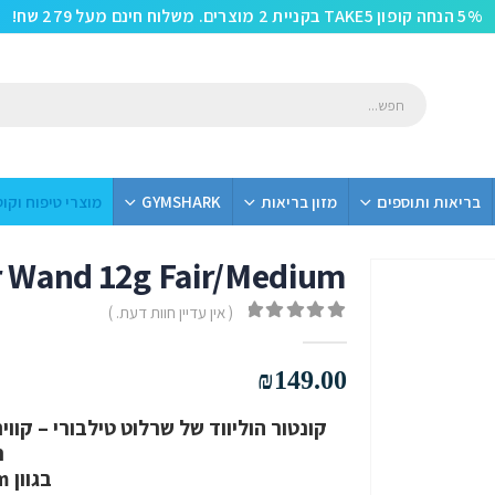
5% הנחה קופון TAKE5 בקניית 2 מוצרים. משלוח חינם מעל 279 שח!
בריאות ותוספים
מזון בריאות
GYMSHARK
מוצרי טיפוח וקו
ur Wand 12g Fair/Medium
( אין עדיין חוות דעת. )
out of 5
0
₪
149.00
קונטור הוליווד של שרלוט טילבורי – קו
ח
בגוון Fair/Medium