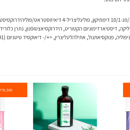
מים, סייקלופנטסילוקסאן, איזודודקאן, מיקה, סיטיל פג/פג-10/1 ד
240 מ"ל