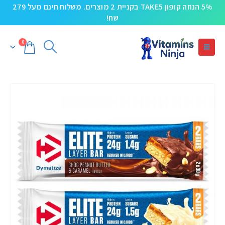
5% הנחה קופון TAKE5 בקניית 2 מוצרים. משלוח חינם מעל 279
שח!
0